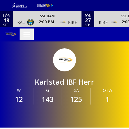
LÖR
SÖN
SSL DAM
SSL
19
27
2:00 PM
2:0
KAL
KIBF
KIBF
SEP.
SEP.
Karlstad IBF Herr
W
G
GA
OTW
12
143
125
1