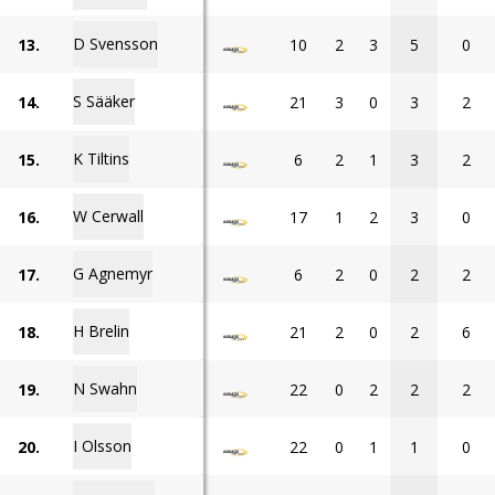
D Svensson
13.
10
2
3
5
0
S Sääker
14.
21
3
0
3
2
K Tiltins
15.
6
2
1
3
2
W Cerwall
16.
17
1
2
3
0
G Agnemyr
17.
6
2
0
2
2
H Brelin
18.
21
2
0
2
6
N Swahn
19.
22
0
2
2
2
I Olsson
20.
22
0
1
1
0