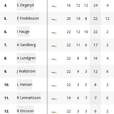
S Degeryd
4.
16
12
12
24
4
E Fredriksson
5.
20
14
8
22
12
I Hauge
6.
22
12
10
22
2
A Sandberg
7.
22
11
6
17
2
A Lundgren
8.
22
8
8
16
4
J Wallström
9.
22
9
3
12
6
L Hansen
10.
22
3
5
8
2
R Lennartsson
11.
19
0
7
7
0
R Ericsson
12.
22
3
3
6
2