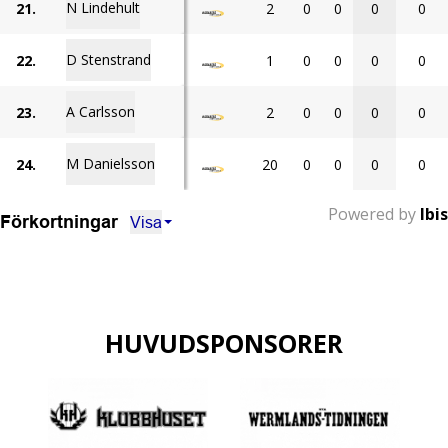
N Lindehult
21.
2
0
0
0
0
D Stenstrand
22.
1
0
0
0
0
A Carlsson
23.
2
0
0
0
0
M Danielsson
24.
20
0
0
0
0
Powered by
Ibis
Visa
Förkortningar
HUVUDSPONSORER