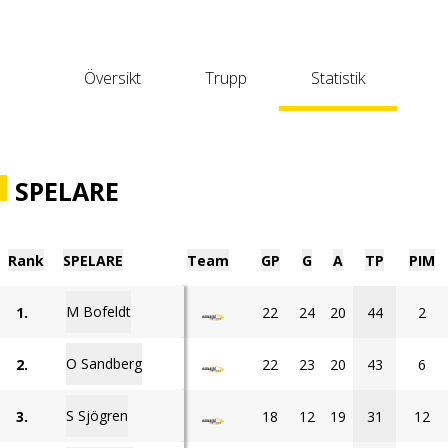
Översikt
Trupp
Statistik
SPELARE
Rank
SPELARE
Team
GP
G
A
TP
PIM
M Bofeldt
1.
22
24
20
44
2
O Sandberg
2.
22
23
20
43
6
S Sjögren
3.
18
12
19
31
12